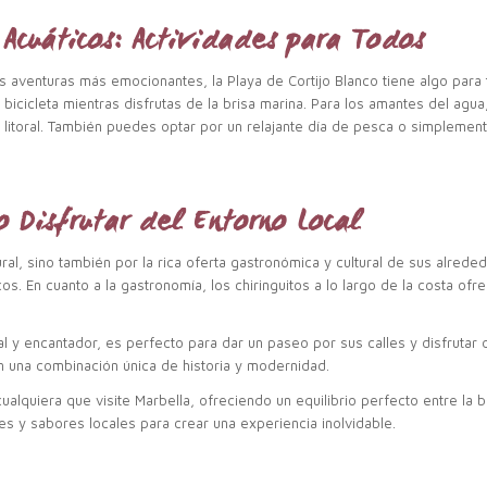
 Acuáticos: Actividades para Todos
es aventuras más emocionantes, la Playa de Cortijo Blanco tiene algo par
bicicleta mientras disfrutas de la brisa marina. Para los amantes del agua,
 litoral. También puedes optar por un relajante día de pesca o simpleme
 Disfrutar del Entorno Local
ural, sino también por la rica oferta gastronómica y cultural de sus alred
os. En cuanto a la gastronomía, los chiringuitos a lo largo de la costa of
l y encantador, es perfecto para dar un paseo por sus calles y disfrutar d
an una combinación única de historia y modernidad.
alquiera que visite Marbella, ofreciendo un equilibrio perfecto entre la bel
es y sabores locales para crear una experiencia inolvidable.