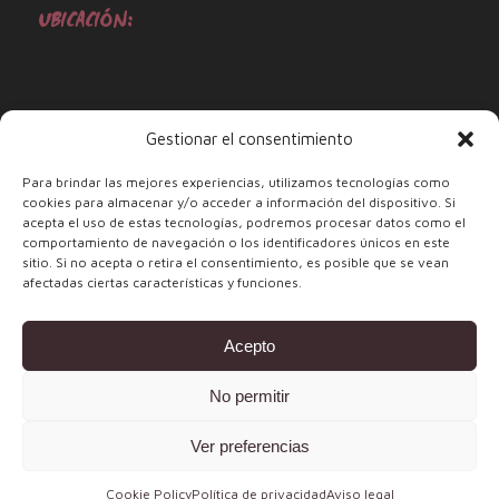
UBICACIÓN:
Gestionar el consentimiento
Para brindar las mejores experiencias, utilizamos tecnologías como
cookies para almacenar y/o acceder a información del dispositivo. Si
acepta el uso de estas tecnologías, podremos procesar datos como el
comportamiento de navegación o los identificadores únicos en este
sitio. Si no acepta o retira el consentimiento, es posible que se vean
afectadas ciertas características y funciones.
Acepto
No permitir
Ver preferencias
2023 © ámmo © - Diseñado por
Gourmedia
Cookie Policy
Política de privacidad
Aviso legal
Cookies
Política de privacidad
Legal notice