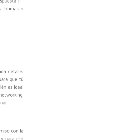
espuesta ✅.
s íntimas o
da detalle:
para que tú
én es ideal
etworking.
nar.
miso con la
y para ello