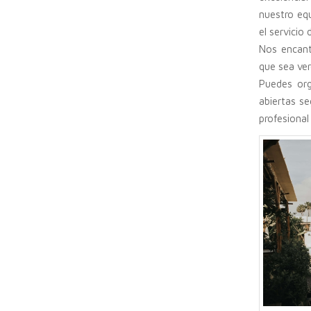
nuestro eq
el servicio
Nos encant
que sea ve
Puedes org
abiertas s
profesiona