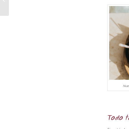
TOP para el Verano
Nues
Todo t