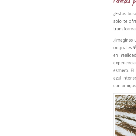
Ideas p
¿Estás busc
solo te of
transforman
¿Imaginas u
originales
en realida
experienci
esmero. El
azul intens
con amigos,