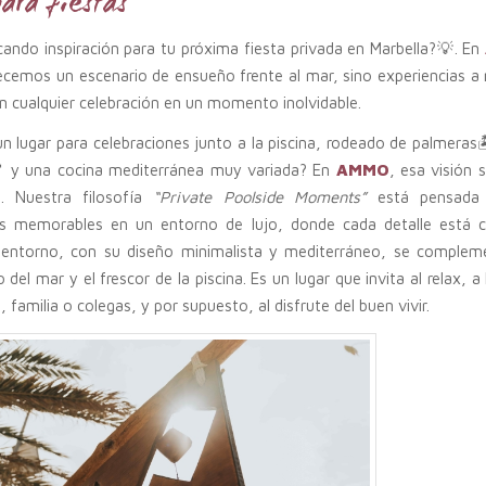
ara fiestas
ando inspiración para tu próxima fiesta privada en Marbella?💡. En
recemos un escenario de ensueño frente al mar, sino experiencias a
 cualquier celebración en un momento inolvidable.
n lugar para celebraciones junto a la piscina, rodeado de palmeras
🍹 y una cocina mediterránea muy variada? En
AMMO
, esa visión 
d. Nuestra filosofía
“Private Poolside Moments”
está pensada 
as memorables en un entorno de lujo, donde cada detalle está 
 entorno, con su diseño minimalista y mediterráneo, se complem
o del mar y el frescor de la piscina. Es un lugar que invita al relax, a
 familia o colegas, y por supuesto, al disfrute del buen vivir.