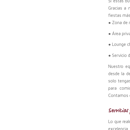
Si estás b
Gracias a 
fiestas má
● Zona de r
● Área priva
● Lounge ch
● Servicio 
Nuestro eq
desde la d
solo tengas
para comi
Contamos c
Servicios
Lo que rea
excelencia