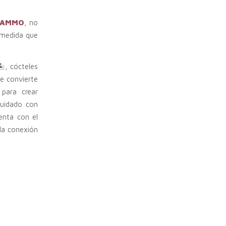
AMMO
, no
 medida que
️, cócteles
se convierte
para crear
cuidado con
enta con el
 la conexión