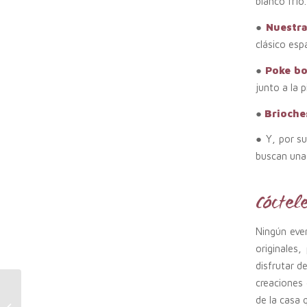
blanco frío.
●
Nuestra
clásico es
●
Poke b
junto a la p
●
Brioche
● Y, por s
buscan una 
Cóctel
Ningún eve
originales
disfrutar d
creaciones
Ammo entre los
de la casa 
Restaurantes de paella