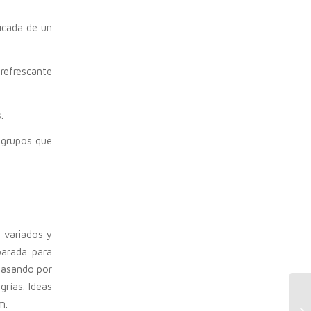
ticada de un
 refrescante
.
 grupos que
 variados y
parada para
 pasando por
rías. Ideas
m.