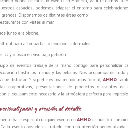
uscando dónde celebrar un evento en Marbella, aquí te damos la r
nuestros espacios, podemos adaptar el entorno para celebracione
s grandes. Disponemos de distintas áreas como:
estaurante con vistas al mar.
da junto a la piscina.
ill-out para after parties o reuniones informales.
de DJ y música en vivo bajo petición.
uipo de eventos trabaja de la mano contigo para personalizar ca
ecoración hasta los menús y las bebidas. Nos ocupamos de todo 
 que disfrutar. Y si prefieres una reunión más formal,
AMMO
tambi
das corporativas, presentaciones de productos o eventos de n
on el equipamiento necesario y la atmósfera perfecta para impresio
 personalizados y atención al detalle
lmente hace especial cualquier evento en
AMMO
es nuestro compro
. Cada evento privado es tratado con una atención personalizada, 