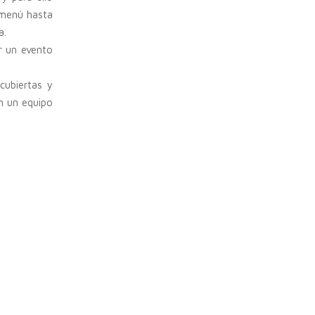
 menú hasta
a.
r un evento
cubiertas y
n un equipo