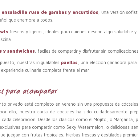
 ensaladilla rusa de gambas y encurtidos
, una versión sofis
pañol que enamora a todos.
owls
frescos y ligeros, ideales para quienes desean algo saludable y
iscina.
s y sandwiches
, fáciles de compartir y disfrutar sin complicaciones
upuesto, nuestras inigualables
paellas
, una elección ganadora para
experiencia culinaria completa frente al mar.
es para acompañar
nto privado está completo en verano sin una propuesta de cócteles
, por ello, nuestra carta de cócteles ha sido cuidadosamente pre
e cada celebración. Desde los clásicos como el Mojito, o Margarita,
 exclusivas para compartir como Sexy Watermelon, o deliciosas sang
que juegan con frutas tropicales, hierbas frescas y destilados premiu