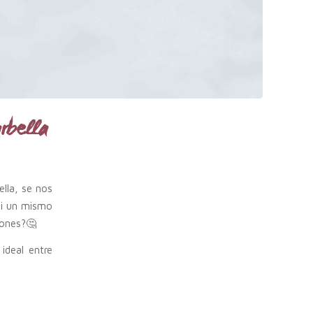
rbella
lla, se nos
 si un mismo
ciones?🤔
ideal entre