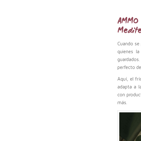
AMMO 
Medite
Cuando se p
quienes l
guardados
perfecto de
Aquí, el fr
adapta a l
con produc
más.