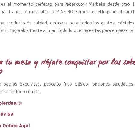
o es el momento perfecto para redescubrir Marbella desde otro 
más tranquilo, más sabroso. Y AMMO Marbella es el lugar ideal para h
na, producto de calidad, opciones para todos los gustos, cócteles
ón inmejorable frente al mar. Todo lo que necesitas para empezar el 
a tu mesa y déjate conquistar por los sab
o
e paellas exquisitas, pescaito frito clásico, opciones saludables
en un entorno único.
 pierdas!✨
 83 69
va Online Aquí