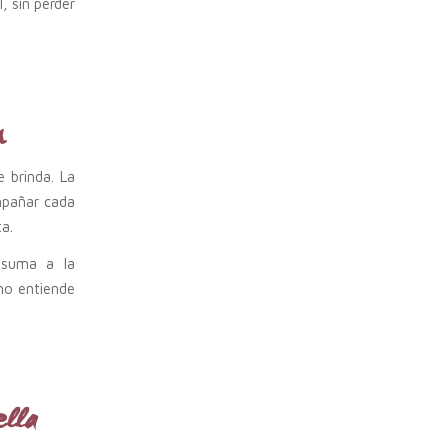
, sin perder
n
e brinda. La
mpañar cada
a.
 suma a la
no entiende
ella