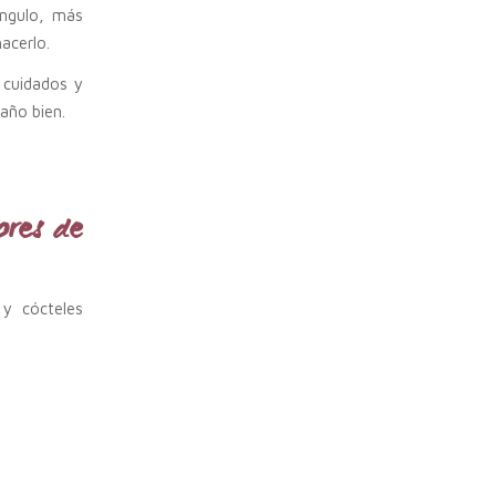
ángulo, más
acerlo.
 cuidados y
año bien.
ores de
 y cócteles