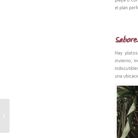
el plan perf
Sabores
Hay platos
invierno, i
indiscutibl
una ubicaci
Los sabores de
diciembre: platos de
temporada vinos y
cócteles