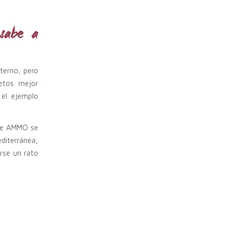
sabe a
eterno, pero
etos mejor
 el ejemplo
a de AMMO se
diterránea,
rse un rato