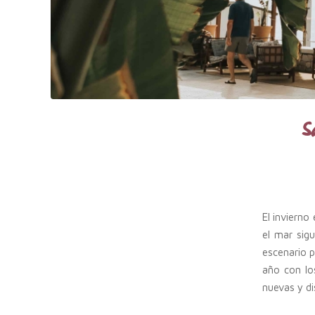
S
El invierno
el mar sig
escenario p
año con lo
nuevas y di