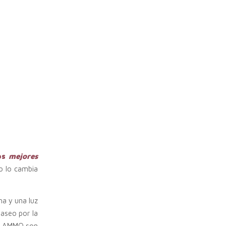
os
mejores
o lo cambia
ma y una luz
paseo por la
de AMMO son