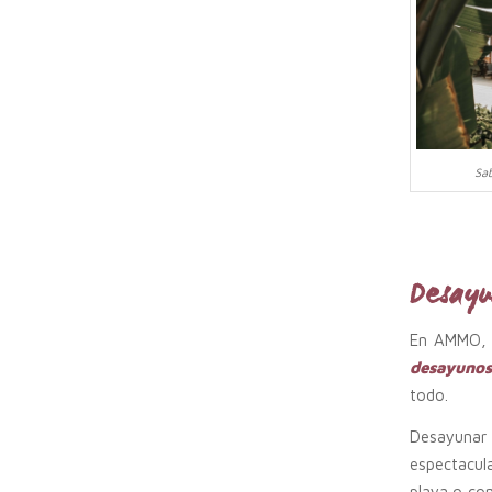
Sab
Desayu
En AMMO, e
desayunos
todo.
Desayunar f
espectacula
playa o co