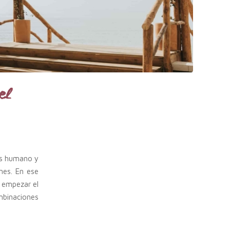
el
más humano y
nes. En ese
a empezar el
mbinaciones