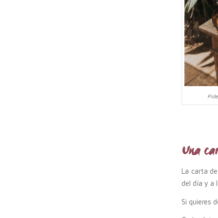
Pide
Una ca
La carta d
del día y a
Si quieres 