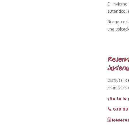
El inviern
auténtico, 
Buena coci
una ubicaci
Reserv
inviern
Disfruta d
especiales 
¡No te lo
📞
638 03
🗓️ Reser