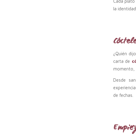
Cada plato 
la identida
Cóctele
¿Quién dijo
carta de
c
momento, ya
Desde san
experienci
de fechas.
Empiez